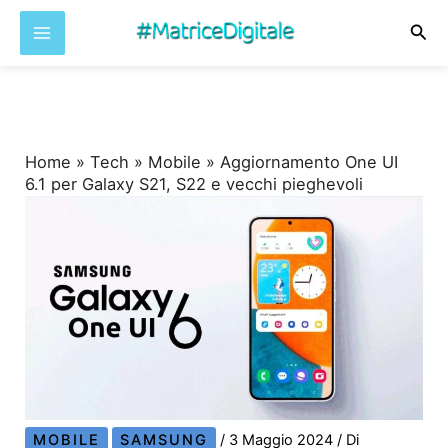
Cer
Vai
al
contenuto
Home
»
Tech
»
Mobile
»
Aggiornamento One UI
6.1 per Galaxy S21, S22 e vecchi pieghevoli
MOBILE
SAMSUNG
/
3 Maggio 2024
/ Di