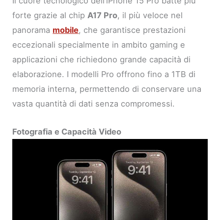
Il cuore tecnologico dell’iPhone 15 Pro batte più
forte grazie al chip
A17 Pro
, il più veloce nel
panorama
mobile
, che garantisce prestazioni
eccezionali specialmente in ambito gaming e
applicazioni che richiedono grande capacità di
elaborazione. I modelli Pro offrono fino a 1TB di
memoria interna, permettendo di conservare una
vasta quantità di dati senza compromessi.
Fotografia e Capacità Video