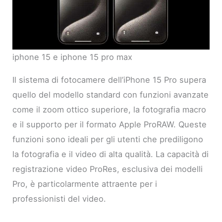
iphone 15 e iphone 15 pro max
Il sistema di fotocamere dell’iPhone 15 Pro supera
quello del modello standard con funzioni avanzate
come il zoom ottico superiore, la fotografia macro
e il supporto per il formato Apple ProRAW. Queste
funzioni sono ideali per gli utenti che prediligono
la fotografia e il video di alta qualità. La capacità di
registrazione video ProRes, esclusiva dei modelli
Pro, è particolarmente attraente per i
professionisti del video.