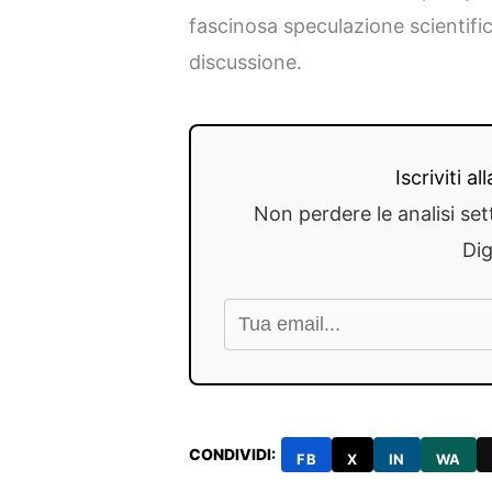
fascinosa speculazione scientifi
discussione.
Iscriviti a
Non perdere le analisi set
Dig
CONDIVIDI:
FB
X
IN
WA