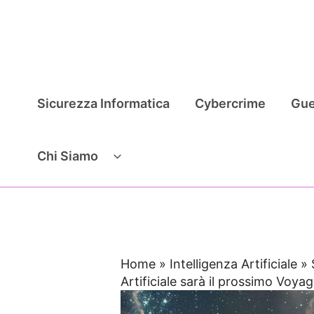
Vai
al
contenuto
Sicurezza Informatica
Cybercrime
Gue
Chi Siamo
Home
»
Intelligenza Artificiale
»
Artificiale sarà il prossimo Voya