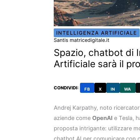
INTELLIGENZA ARTIFICIALE
Santis matricedigitale.it
Spazio, chatbot di I
Artificiale sarà il 
CONDIVIDI:
FB
X
IN
WA
Andrej Karpathy, noto ricercatore
aziende come
OpenAI
e Tesla, 
proposta intrigante: utilizzare mo
chatbot AI per comunicare con civ