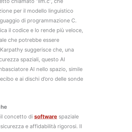
tto chiamato “llm.c”, che
one per il modello linguistico
linguaggio di programmazione C.
a il codice e lo rende più veloce,
ale che potrebbe essere
o. Karpathy suggerisce che, una
icurezza spaziali, questo AI
asciatore AI nello spazio, simile
recibo e ai dischi d’oro delle sonde
che
il concetto di
software
spaziale
curezza e affidabilità rigorosi. Il