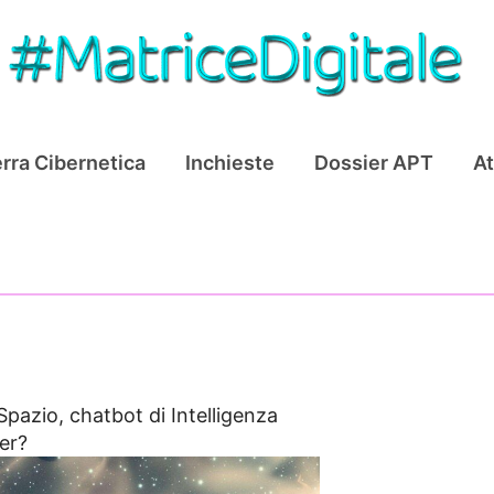
rra Cibernetica
Inchieste
Dossier APT
At
Spazio, chatbot di Intelligenza
ger?