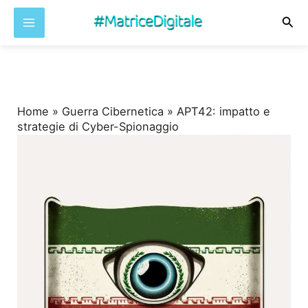
Cer
Vai
al
contenuto
Home
»
Guerra Cibernetica
»
APT42: impatto e
strategie di Cyber-Spionaggio