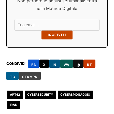
Non perdere le analisi settimanali: Entra
nella Matrice Digitale.
ISCRIVITI
CONDIVIDI:
FB
X
IN
WA
@
RT
TG
STAMPA
APT42
CYBERSECURITY
CYBERSPIONAGGIO
IRAN