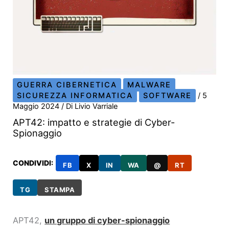
GUERRA CIBERNETICA
MALWARE
SICUREZZA INFORMATICA
SOFTWARE
/
5
Maggio 2024
/ Di
Livio Varriale
APT42: impatto e strategie di Cyber-
Spionaggio
CONDIVIDI:
FB
X
IN
WA
@
RT
TG
STAMPA
APT42,
un gruppo di cyber-spionaggio