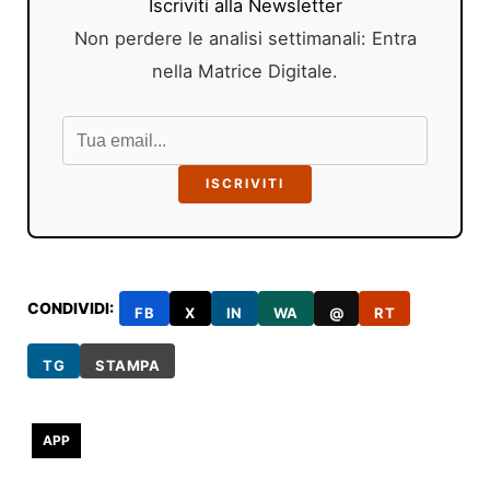
Iscriviti alla Newsletter
Non perdere le analisi settimanali: Entra
nella Matrice Digitale.
ISCRIVITI
CONDIVIDI:
FB
X
IN
WA
@
RT
TG
STAMPA
APP