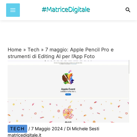
Cer
Vai
al
contenuto
Home
»
Tech
»
7 maggio: Apple Pencil Pro e
strumenti di Editing AI per l’App Foto
TECH
/
7 Maggio 2024
/ Di
Michele Sesti
matricedigitale.it