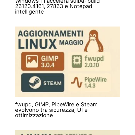
Windows 11 accelera sull’AI: build
26120.4161, 27863 e Notepad
intelligente
fwupd, GIMP, PipeWire e Steam
evolvono tra sicurezza, UI e
ottimizzazione