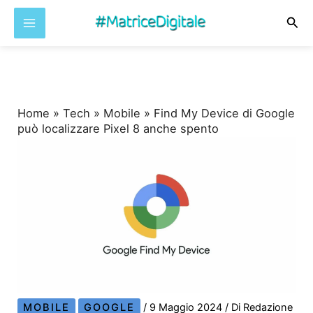
Cer
Vai
al
contenuto
Home
»
Tech
»
Mobile
»
Find My Device di Google
può localizzare Pixel 8 anche spento
MOBILE
GOOGLE
/
9 Maggio 2024
/ Di
Redazione