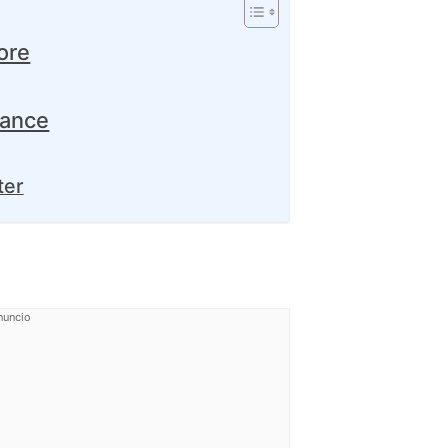
ore
mance
ter
nuncio