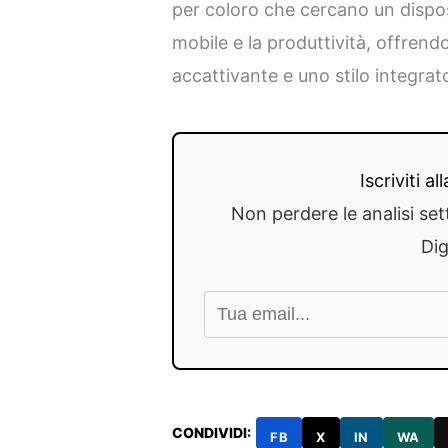
per coloro che cercano un disposi
mobile e la produttività, offrend
accattivante e uno stilo integra
Iscriviti a
Non perdere le analisi set
Dig
CONDIVIDI:
FB
X
IN
WA