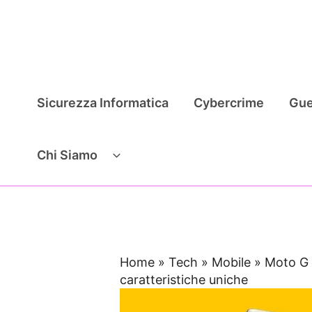
Vai
al
contenuto
Sicurezza Informatica
Cybercrime
Gue
Chi Siamo
Home
»
Tech
»
Mobile
»
Moto G 
caratteristiche uniche