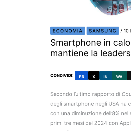
ECONOMIA
SAMSUNG
/
10
Smartphone in calo
mantiene la leaders
CONDIVIDI:
FB
X
IN
WA
Secondo l’ultimo rapporto di
Cou
degli smartphone negli USA ha co
con una diminuzione dell’8% nell
primi tre mesi del 2024 con Appl