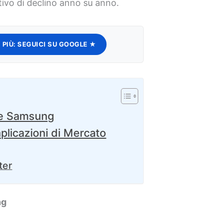
tivo di declino anno su anno.
 PIÙ:
SEGUICI SU GOOGLE ★
 e Samsung
plicazioni di Mercato
ter
ng