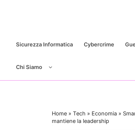
Vai
al
contenuto
Sicurezza Informatica
Cybercrime
Gue
Chi Siamo
Home
»
Tech
»
Economia
»
Smar
mantiene la leadership