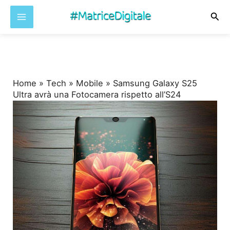
Cer
Vai
al
contenuto
Home
»
Tech
»
Mobile
»
Samsung Galaxy S25
Ultra avrà una Fotocamera rispetto all’S24