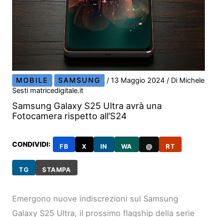
MOBILE
SAMSUNG
/
13 Maggio 2024
/ Di
Michele
Sesti matricedigitale.it
Samsung Galaxy S25 Ultra avrà una
Fotocamera rispetto all’S24
CONDIVIDI:
FB
X
IN
WA
@
RT
TG
STAMPA
Emergono nuove indiscrezioni sul Samsung
Galaxy S25 Ultra, il prossimo flagship della serie