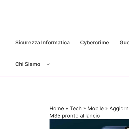
Vai
al
contenuto
Sicurezza Informatica
Cybercrime
Gue
Chi Siamo
Home
»
Tech
»
Mobile
»
Aggiorn
M35 pronto al lancio