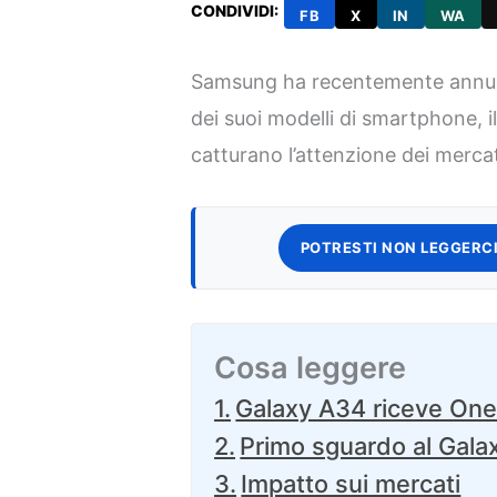
CONDIVIDI:
FB
X
IN
WA
Samsung ha recentemente annunc
dei suoi modelli di smartphone, 
catturano l’attenzione dei mercat
POTRESTI NON LEGGERCI
Cosa leggere
Galaxy A34 riceve One 
Primo sguardo al Gal
Impatto sui mercati