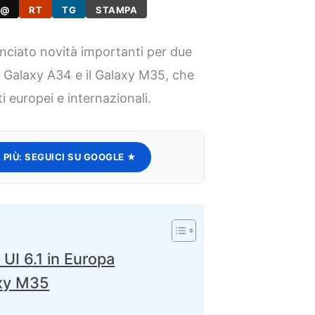
@
RT
TG
STAMPA
iato novità importanti per due
il Galaxy A34 e il Galaxy M35, che
i europei e internazionali.
 PIÙ:
SEGUICI SU GOOGLE ★
UI 6.1 in Europa
axy M35