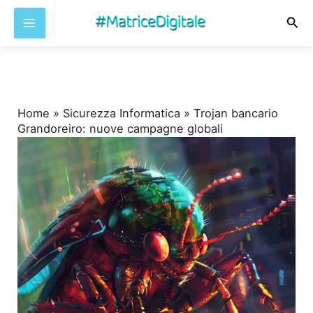
Cer
Vai
al
contenuto
Home
»
Sicurezza Informatica
»
Trojan bancario
Grandoreiro: nuove campagne globali