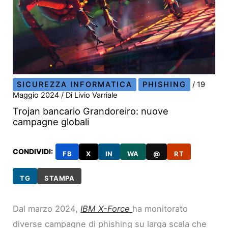
SICUREZZA INFORMATICA
PHISHING
/
19
Maggio 2024
/ Di
Livio Varriale
Trojan bancario Grandoreiro: nuove
campagne globali
CONDIVIDI:
FB
X
IN
WA
@
RT
TG
STAMPA
Dal marzo 2024,
IBM X-Force
ha monitorato
diverse campagne di phishing su larga scala che