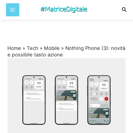
Cer
Vai
al
contenuto
Home
»
Tech
»
Mobile
»
Nothing Phone (3): novità
e possibile tasto azione