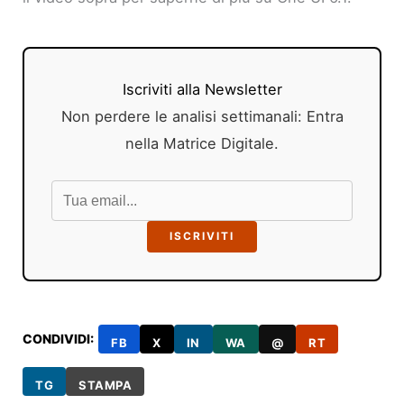
Iscriviti alla Newsletter
Non perdere le analisi settimanali: Entra
nella Matrice Digitale.
ISCRIVITI
CONDIVIDI:
FB
X
IN
WA
@
RT
TG
STAMPA