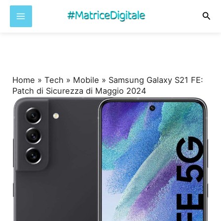
Cer
Vai
al
contenuto
Home
»
Tech
»
Mobile
»
Samsung Galaxy S21 FE:
Patch di Sicurezza di Maggio 2024