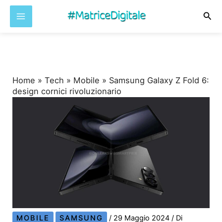
Cer
Vai
al
contenuto
Home
»
Tech
»
Mobile
»
Samsung Galaxy Z Fold 6:
design cornici rivoluzionario
MOBILE
SAMSUNG
/
29 Maggio 2024
/ Di