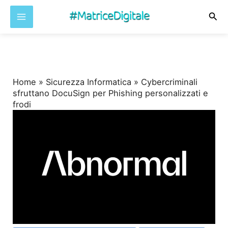
Cer
Vai
al
contenuto
Home
»
Sicurezza Informatica
»
Cybercriminali
sfruttano DocuSign per Phishing personalizzati e
frodi