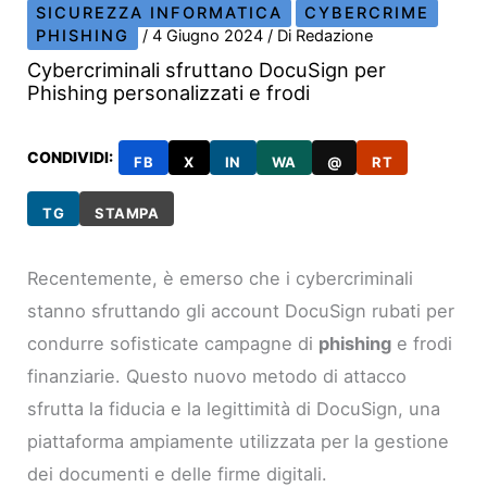
SICUREZZA INFORMATICA
CYBERCRIME
PHISHING
/
4 Giugno 2024
/ Di
Redazione
Cybercriminali sfruttano DocuSign per
Phishing personalizzati e frodi
CONDIVIDI:
FB
X
IN
WA
@
RT
TG
STAMPA
Recentemente, è emerso che i cybercriminali
stanno sfruttando gli account DocuSign rubati per
condurre sofisticate campagne di
phishing
e frodi
finanziarie. Questo nuovo metodo di attacco
sfrutta la fiducia e la legittimità di DocuSign, una
piattaforma ampiamente utilizzata per la gestione
dei documenti e delle firme digitali.