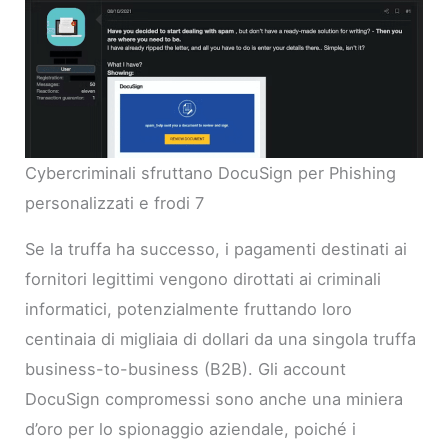
Cybercriminali sfruttano DocuSign per Phishing
personalizzati e frodi 7
Se la truffa ha successo, i pagamenti destinati ai
fornitori legittimi vengono dirottati ai criminali
informatici, potenzialmente fruttando loro
centinaia di migliaia di dollari da una singola truffa
business-to-business (B2B). Gli account
DocuSign compromessi sono anche una miniera
d’oro per lo spionaggio aziendale, poiché i