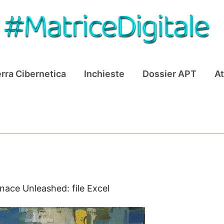
rra Cibernetica
Inchieste
Dossier APT
At
ace Unleashed: file Excel
a