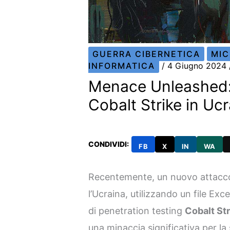
GUERRA CIBERNETICA
MI
INFORMATICA
/
4 Giugno 2024
Menace Unleashed: 
Cobalt Strike in Uc
CONDIVIDI:
FB
X
IN
WA
Recentemente, un nuovo attacco
l’Ucraina, utilizzando un file Exc
di penetration testing
Cobalt Str
una minaccia significativa per la