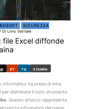
CROSOFT
SICUREZZA
/ Di
Livio Varriale
file Excel diffonde
raina
@
RT
TG
STAMPA
 informatico ha preso di mira
el per distribuire il noto strumento
ike
. Questo attacco rappresenta
 sicurezza informatica del paese,