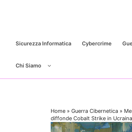
Vai
al
contenuto
Sicurezza Informatica
Cybercrime
Gue
Chi Siamo
Home
»
Guerra Cibernetica
»
Men
diffonde Cobalt Strike in Ucrain