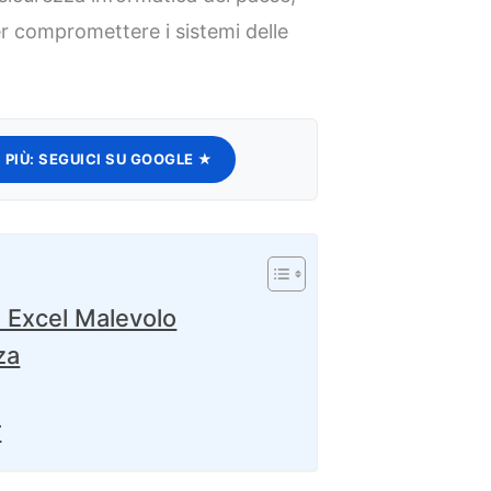
r compromettere i sistemi delle
 PIÙ:
SEGUICI SU GOOGLE ★
e Excel Malevolo
za
r