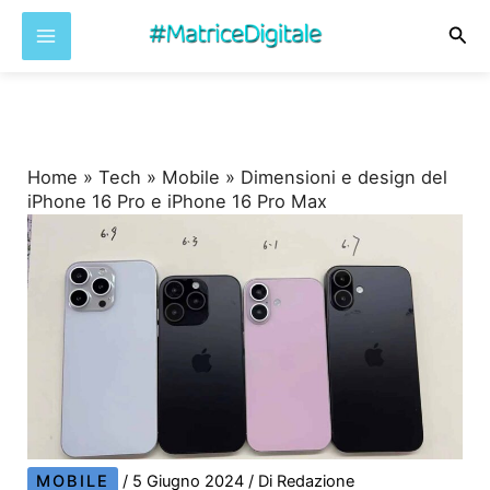
Cer
Vai
al
contenuto
Home
»
Tech
»
Mobile
»
Dimensioni e design del
iPhone 16 Pro e iPhone 16 Pro Max
MOBILE
/
5 Giugno 2024
/ Di
Redazione