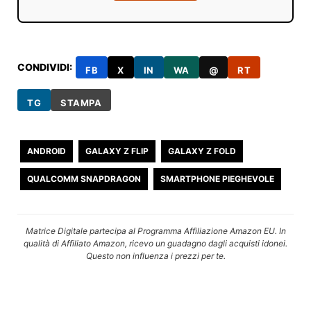
CONDIVIDI:
FB
X
IN
WA
@
RT
TG
STAMPA
ANDROID
GALAXY Z FLIP
GALAXY Z FOLD
QUALCOMM SNAPDRAGON
SMARTPHONE PIEGHEVOLE
Matrice Digitale partecipa al Programma Affiliazione Amazon EU. In
qualità di Affiliato Amazon, ricevo un guadagno dagli acquisti idonei.
Questo non influenza i prezzi per te.