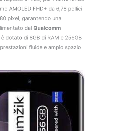
hermo AMOLED FHD+ da 6,78 pollici
080 pixel, garantendo una
Alimentato dal
Qualcomm
40 è dotato di 8GB di RAM e 256GB
prestazioni fluide e ampio spazio