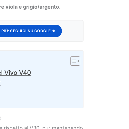
re viola e grigio/argento
.
 PIÙ:
SEGUICI SU GOOGLE ★
el Vivo V40
r
0
rie rispetto al V30, pur mantenendo