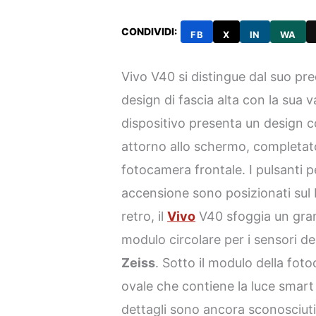
CONDIVIDI:
FB
X
IN
WA
Vivo V40 si distingue dal suo pr
design di fascia alta con la sua v
dispositivo presenta un design con
attorno allo schermo, completato
fotocamera frontale. I pulsanti pe
accensione sono posizionati sul 
retro, il
Vivo
V40 sfoggia un gra
modulo circolare per i sensori d
Zeiss
. Sotto il modulo della fot
ovale che contiene la luce smart 
dettagli sono ancora sconosciuti