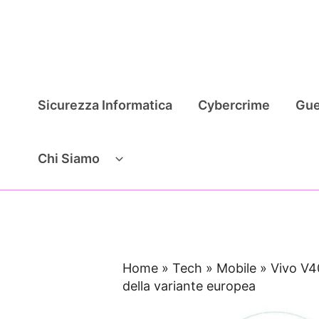
Vai
al
contenuto
Sicurezza Informatica
Cybercrime
Gue
Chi Siamo
Home
»
Tech
»
Mobile
»
Vivo V4
della variante europea