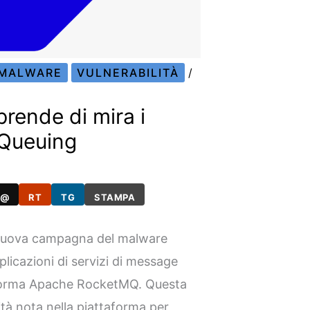
MALWARE
VULNERABILITÀ
/
prende di mira i
 Queuing
@
RT
TG
STAMPA
 nuova campagna del malware
licazioni di servizi di message
taforma Apache RocketMQ. Questa
tà nota nella piattaforma per