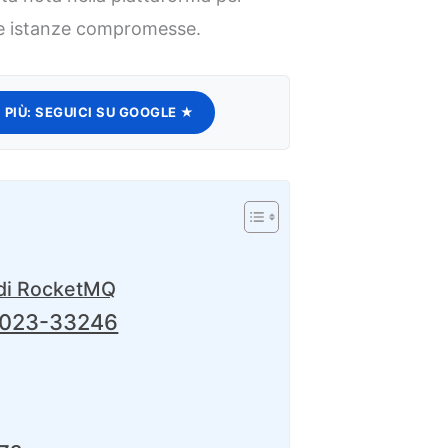
lle istanze compromesse.
 PIÙ:
SEGUICI SU GOOGLE ★
di RocketMQ
-2023-33246