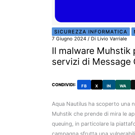
SICUREZZA INFORMATICA
7 Giugno 2024
/ Di
Livio Varriale
Il malware Muhstik 
servizi di Message
CONDIVIDI:
FB
X
IN
WA
Aqua Nautilus ha scoperto una
Muhstik che prende di mira le app
queuing, in particolare la piat
campagna sfrutta una vulnerabili