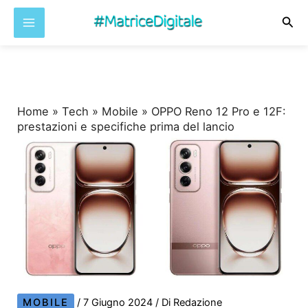
Cer
Vai
al
contenuto
Home
»
Tech
»
Mobile
»
OPPO Reno 12 Pro e 12F:
prestazioni e specifiche prima del lancio
MOBILE
/
7 Giugno 2024
/ Di
Redazione