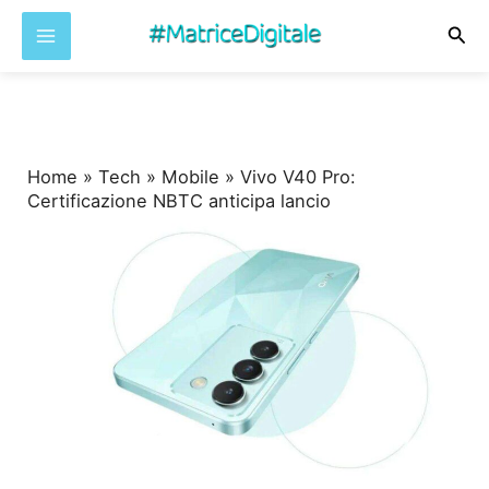
Cer
Vai
al
contenuto
Home
»
Tech
»
Mobile
»
Vivo V40 Pro:
Certificazione NBTC anticipa lancio