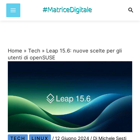
Cer
Vai
al
contenuto
Home
»
Tech
»
Leap 15.6: nuove scelte per gli
utenti di openSUSE
TECH
LINUX
/
12 Giugno 2024
/ Di
Michele Sesti