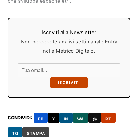
che sviluppa esoscheletri.
Iscriviti alla Newsletter
Non perdere le analisi settimanali: Entra
nella Matrice Digitale.
ISCRIVITI
CONDIVIDI:
FB
X
IN
WA
@
RT
TG
STAMPA