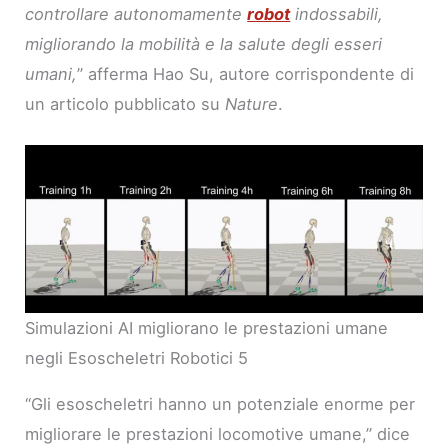
controllare autonomamente
robot
indossabili,
migliorando la mobilità e la salute degli esseri
umani,
” afferma Hao Su, autore corrispondente di
un articolo pubblicato su
Nature
.
Simulazioni AI migliorano le prestazioni umane
negli Esoscheletri Robotici 5
“Gli esoscheletri hanno un potenziale enorme per
migliorare le prestazioni locomotive umane,” dice