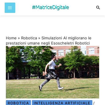
Cer
Vai
al
contenuto
Home
»
Robotica
»
Simulazioni AI migliorano le
prestazioni umane negli Esoscheletri Robotici
ROBOTICA
INTELLIGENZA ARTIFICIALE
/