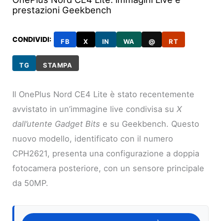
prestazioni Geekbench
CONDIVIDI:
FB
X
IN
WA
@
RT
TG
STAMPA
Il OnePlus Nord CE4 Lite è stato recentemente
avvistato in un’immagine live condivisa su
X
dall’utente Gadget Bits
e su Geekbench. Questo
nuovo modello, identificato con il numero
CPH2621, presenta una configurazione a doppia
fotocamera posteriore, con un sensore principale
da 50MP.