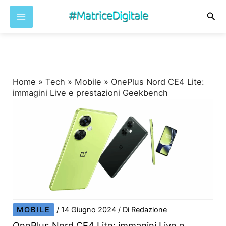
Cer
Vai
al
contenuto
Home
»
Tech
»
Mobile
»
OnePlus Nord CE4 Lite:
immagini Live e prestazioni Geekbench
MOBILE
/
14 Giugno 2024
/ Di
Redazione
OnePlus Nord CE4 Lite: immagini Live e