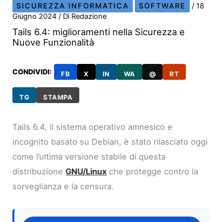
SICUREZZA INFORMATICA
SOFTWARE
/
18
Giugno 2024
/ Di
Redazione
Tails 6.4: miglioramenti nella Sicurezza e
Nuove Funzionalità
CONDIVIDI:
FB
X
IN
WA
@
RT
TG
STAMPA
Tails 6.4, il sistema operativo amnesico e
incognito basato su Debian, è stato rilasciato oggi
come l’ultima versione stabile di questa
distribuzione
GNU/Linux
che protegge contro la
sorveglianza e la censura.