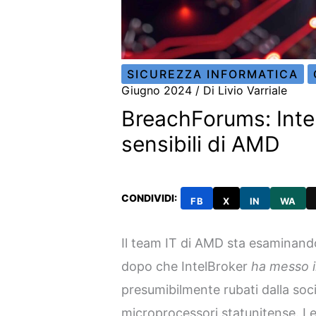
SICUREZZA INFORMATICA
Giugno 2024
/ Di
Livio Varriale
BreachForums: Inte
sensibili di AMD
CONDIVIDI:
FB
X
IN
WA
Il team IT di AMD sta esaminand
dopo che IntelBroker
ha messo i
presumibilmente rubati dalla soc
microprocessori statunitense. L