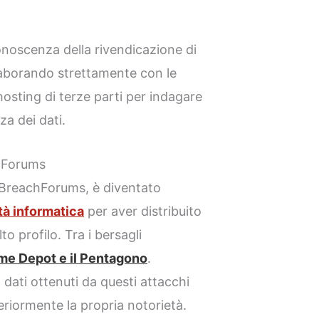
onoscenza della rivendicazione di
llaborando strettamente con le
hosting di terze parti per indagare
za dei dati.
chForums
 BreachForums, è diventato
tà informatica
per aver distribuito
to profilo. Tra i bersagli
me Depot e il Pentagono
.
 dati ottenuti da questi attacchi
riormente la propria notorietà.