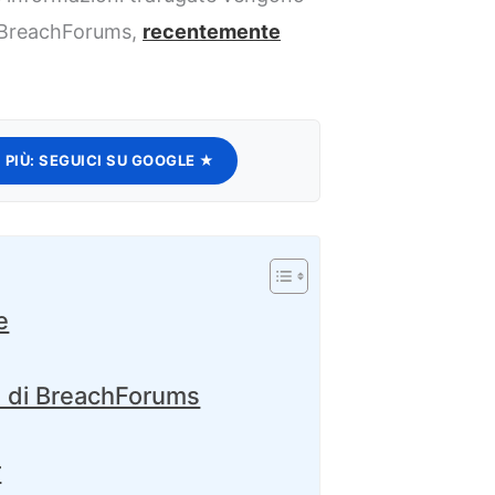
b BreachForums,
recentemente
 PIÙ:
SEGUICI SU GOOGLE ★
e
ità di BreachForums
r