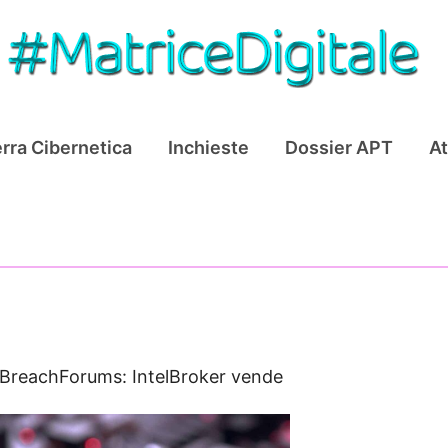
rra Cibernetica
Inchieste
Dossier APT
At
BreachForums: IntelBroker vende