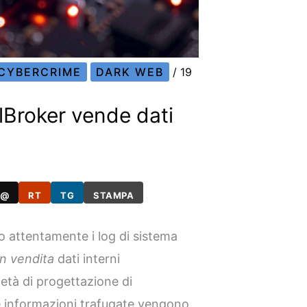
CYBERCRIME
DARK WEB
/
19
lBroker vende dati
@
RT
TG
STAMPA
o attentamente i log di sistema
n vendita
dati interni
ietà di progettazione di
e informazioni trafugate vengono