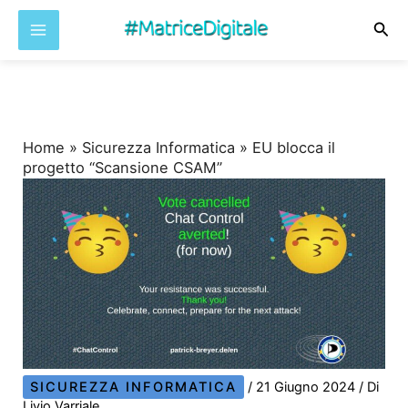
Cer
Vai
al
contenuto
Home
»
Sicurezza Informatica
»
EU blocca il
progetto “Scansione CSAM”
SICUREZZA INFORMATICA
/
21 Giugno 2024
/ Di
Livio Varriale