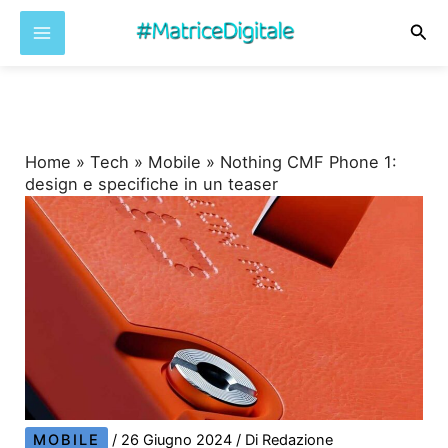
Cer
Vai
al
contenuto
Home
»
Tech
»
Mobile
»
Nothing CMF Phone 1:
design e specifiche in un teaser
MOBILE
/
26 Giugno 2024
/ Di
Redazione