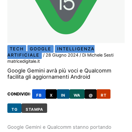
TECH
GOOGLE
INTELLIGENZA
ARTIFICIALE
/
28 Giugno 2024
/ Di
Michele Sesti
matricedigitale.it
Google Gemini avrà più voci e Qualcomm
facilita gli aggiornamenti Android
CONDIVIDI:
FB
X
IN
WA
@
RT
TG
STAMPA
Google Gemini e Qualcomm stanno portando