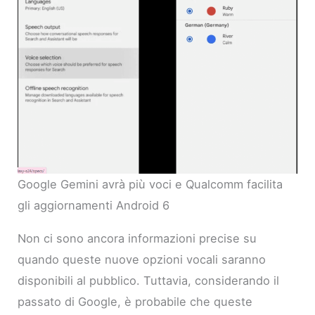
Google Gemini avrà più voci e Qualcomm facilita
gli aggiornamenti Android 6
Non ci sono ancora informazioni precise su
quando queste nuove opzioni vocali saranno
disponibili al pubblico. Tuttavia, considerando il
passato di Google, è probabile che queste