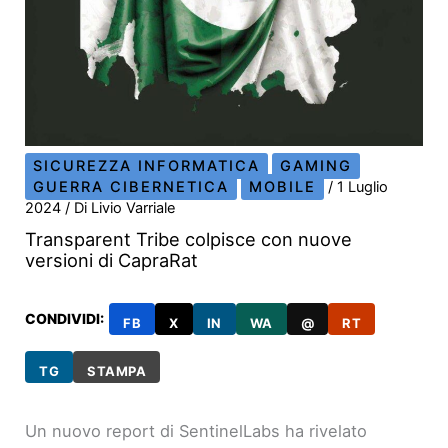
SICUREZZA INFORMATICA
GAMING
GUERRA CIBERNETICA
MOBILE
/
1 Luglio
2024
/ Di
Livio Varriale
Transparent Tribe colpisce con nuove
versioni di CapraRat
CONDIVIDI:
FB
X
IN
WA
@
RT
TG
STAMPA
Un nuovo report di SentinelLabs ha rivelato