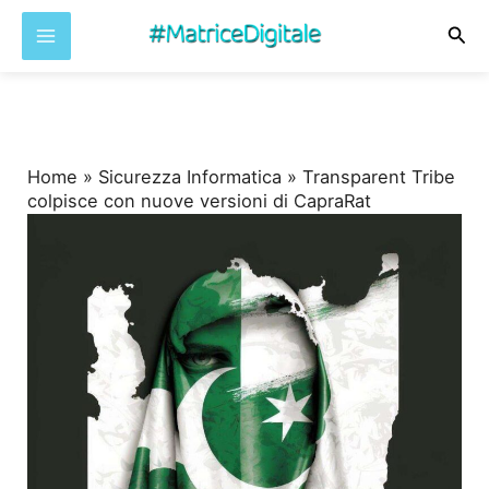
Cer
Vai
al
contenuto
Home
»
Sicurezza Informatica
»
Transparent Tribe
colpisce con nuove versioni di CapraRat