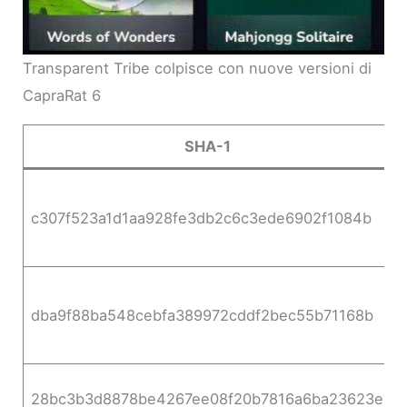
Transparent Tribe colpisce con nuove versioni di
CapraRat 6
SHA-1
c307f523a1d1aa928fe3db2c6c3ede6902f1084b
dba9f88ba548cebfa389972cddf2bec55b71168b
28bc3b3d8878be4267ee08f20b7816a6ba23623e