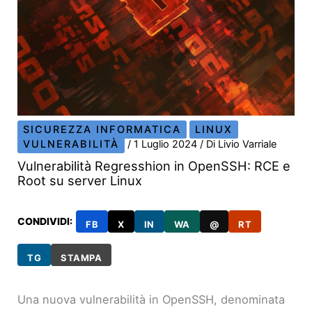
SICUREZZA INFORMATICA
LINUX
VULNERABILITÀ
/
1 Luglio 2024
/ Di
Livio Varriale
Vulnerabilità Regresshion in OpenSSH: RCE e
Root su server Linux
CONDIVIDI:
FB
X
IN
WA
@
RT
TG
STAMPA
Una nuova vulnerabilità in OpenSSH, denominata