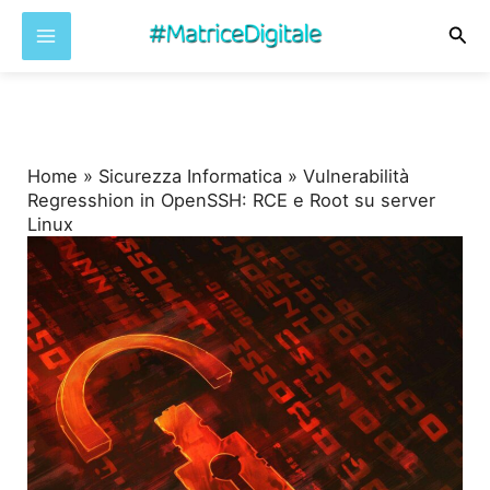
Cer
Vai
al
contenuto
Home
»
Sicurezza Informatica
»
Vulnerabilità
Regresshion in OpenSSH: RCE e Root su server
Linux