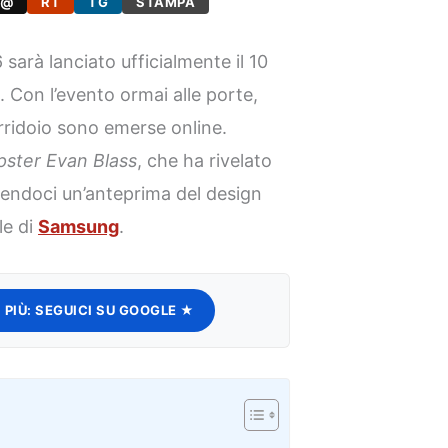
@
RT
TG
STAMPA
sarà lanciato ufficialmente il 10
 Con l’evento ormai alle porte,
orridoio sono emerse online.
ipster Evan Blass
, che ha rivelato
frendoci un’anteprima del design
le di
Samsung
.
 PIÙ:
SEGUICI SU GOOGLE ★