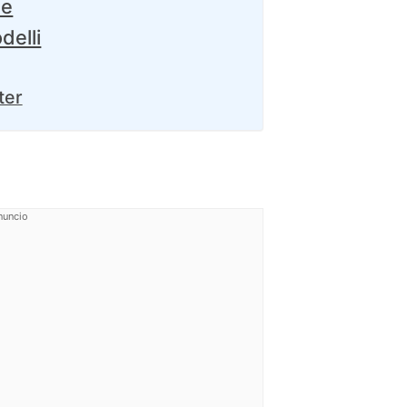
he
delli
ter
nuncio