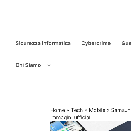
Vai
al
contenuto
Sicurezza Informatica
Cybercrime
Gue
Chi Siamo
Home
»
Tech
»
Mobile
»
Samsung
immagini ufficiali