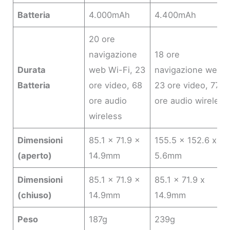
Batteria
4.000mAh
4.400mAh
20 ore
navigazione
18 ore
Durata
web Wi-Fi, 23
navigazione web,
Batteria
ore video, 68
23 ore video, 77
ore audio
ore audio wireless
wireless
Dimensioni
85.1 × 71.9 ×
155.5 x 152.6 x
(aperto)
14.9mm
5.6mm
Dimensioni
85.1 × 71.9 ×
85.1 x 71.9 x
(chiuso)
14.9mm
14.9mm
Peso
187g
239g