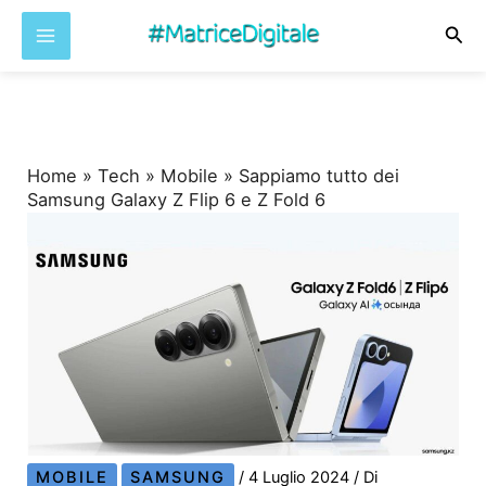
Cer
Vai
al
contenuto
Home
»
Tech
»
Mobile
»
Sappiamo tutto dei
Samsung Galaxy Z Flip 6 e Z Fold 6
MOBILE
SAMSUNG
/
4 Luglio 2024
/ Di