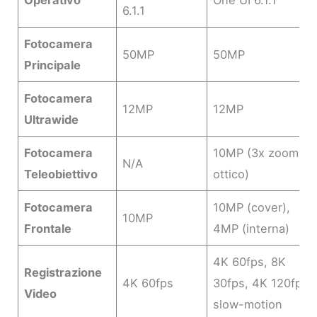
Operativo
One UI 6.1.1
6.1.1
Fotocamera
50MP
50MP
Principale
Fotocamera
12MP
12MP
Ultrawide
Fotocamera
10MP (3x zoom
N/A
Teleobiettivo
ottico)
Fotocamera
10MP (cover),
10MP
Frontale
4MP (interna)
4K 60fps, 8K
Registrazione
4K 60fps
30fps, 4K 120fps
Video
slow-motion