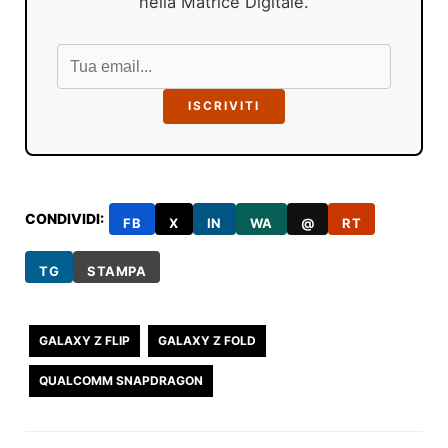
nella Matrice Digitale.
ISCRIVITI
CONDIVIDI:
FB
X
IN
WA
@
RT
TG
STAMPA
GALAXY Z FLIP
GALAXY Z FOLD
QUALCOMM SNAPDRAGON