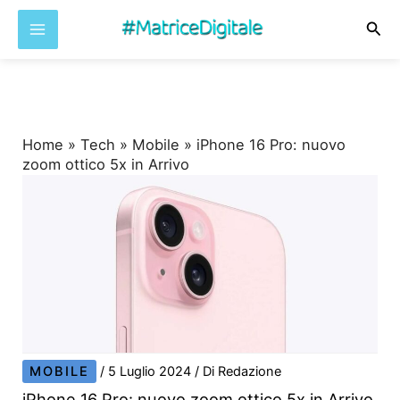
Cer
Vai
al
contenuto
Home
»
Tech
»
Mobile
»
iPhone 16 Pro: nuovo
zoom ottico 5x in Arrivo
MOBILE
/
5 Luglio 2024
/ Di
Redazione
iPhone 16 Pro: nuovo zoom ottico 5x in Arrivo