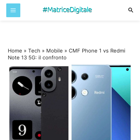
Cer
Vai
al
contenuto
Home
»
Tech
»
Mobile
»
CMF Phone 1 vs Redmi
Note 13 5G: il confronto