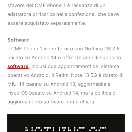
sfavore del CMF Phone 1 è l’assenza di un
adattatore di ricarica nella confezione, che deve
essere acquistato separatamente.
Software
Il CMF Phone 1 viene fornito con Nothing OS 2.6
basato su Android 14 e offre tre anni di supporto
software
, inclusi due aggiornamenti del sistema
operativo Android. Il Redmi Note 13 5G è dotato di
MIUI 14 basato su Android 13, aggiornabile a
HyperOS basato su Android 14, ma la politica di
aggiornamento software non è chiara.