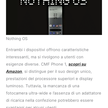
Nothing OS
Entrambi i dispositivi offrono caratteristiche
interessanti, ma si rivolgono a utenti con
esigenze diverse. CMF Phone 1,
scopri su
Amazon
, si distingue per il suo design unico,
prestazioni del processore superiori e display
luminoso. Tuttavia, la mancanza di una
fotocamera ultra-wide e l’assenza di un adattatore
di ricarica nella confezione potrebbero essere
svantaggi per alcuni utenti.