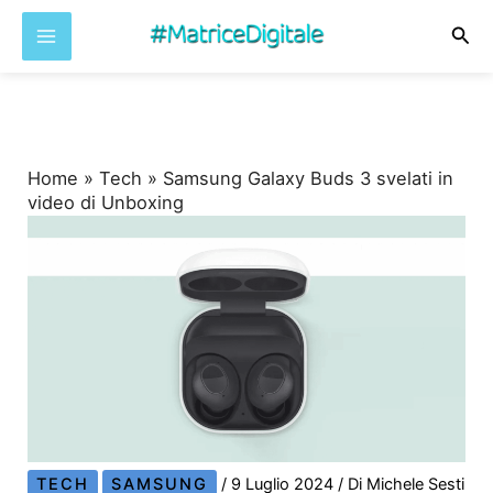
Cer
Vai
al
contenuto
Home
»
Tech
»
Samsung Galaxy Buds 3 svelati in
video di Unboxing
TECH
SAMSUNG
/
9 Luglio 2024
/ Di
Michele Sesti