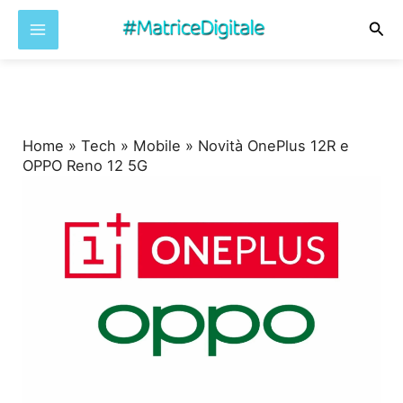
Cer
Vai
al
contenuto
Home
»
Tech
»
Mobile
»
Novità OnePlus 12R e
OPPO Reno 12 5G