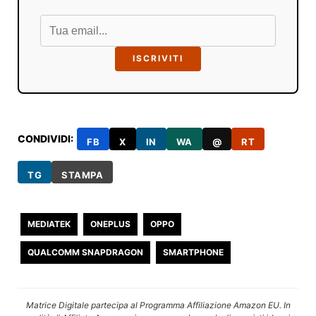
ISCRIVITI
CONDIVIDI:
FB
X
IN
WA
@
RT
TG
STAMPA
MEDIATEK
ONEPLUS
OPPO
QUALCOMM SNAPDRAGON
SMARTPHONE
Matrice Digitale partecipa al Programma Affiliazione Amazon EU. In