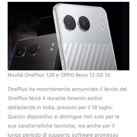
Novità OnePlus 12R e OPPO Reno 12 5G 10
OnePlus ha recentemente annunciato il lancio del
OnePlus Nord 4 durante l’evento estivo
dell’azienda in India, previsto per il 16 luglio.
Questo dispositivo si distingue non solo per le
sue caratteristiche tecniche, ma anche per il
lungo periodo di supporto software promesso