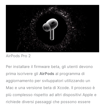
AirPods Pro 2
Per installare il firmware beta, gli utenti devono
prima iscrivere gli
AirPods
al programma di
aggiornamento per sviluppatori utilizzando un
Mac e una versione beta di Xcode. Il processo è
più complesso rispetto ad altri dispositivi Apple e
richiede diversi passaggi che possono essere