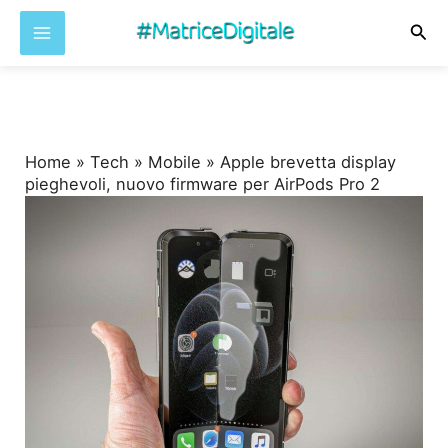
Cer
Vai
al
contenuto
Home
»
Tech
»
Mobile
»
Apple brevetta display
pieghevoli, nuovo firmware per AirPods Pro 2