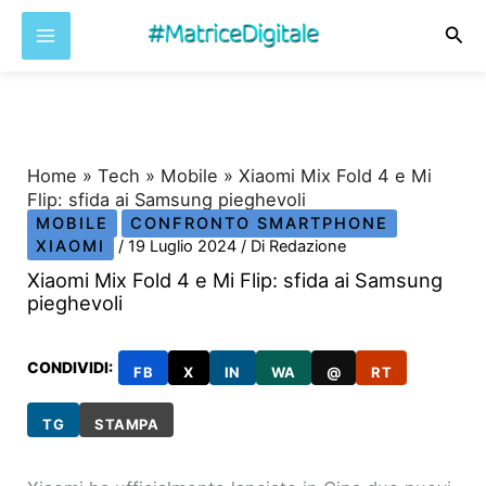
Cer
Vai
al
contenuto
Home
»
Tech
»
Mobile
»
Xiaomi Mix Fold 4 e Mi
Flip: sfida ai Samsung pieghevoli
MOBILE
CONFRONTO SMARTPHONE
XIAOMI
/
19 Luglio 2024
/ Di
Redazione
Xiaomi Mix Fold 4 e Mi Flip: sfida ai Samsung
pieghevoli
CONDIVIDI:
FB
X
IN
WA
@
RT
TG
STAMPA