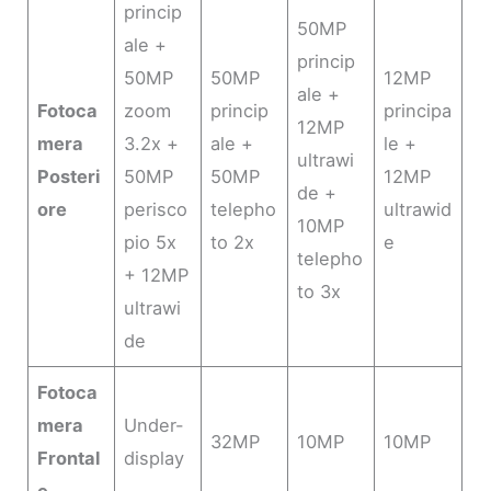
princip
50MP
ale +
princip
50MP
50MP
12MP
ale +
Fotoca
zoom
princip
principa
12MP
mera
3.2x +
ale +
le +
ultrawi
Posteri
50MP
50MP
12MP
de +
ore
perisco
telepho
ultrawid
10MP
pio 5x
to 2x
e
telepho
+ 12MP
to 3x
ultrawi
de
Fotoca
mera
Under-
32MP
10MP
10MP
Frontal
display
e