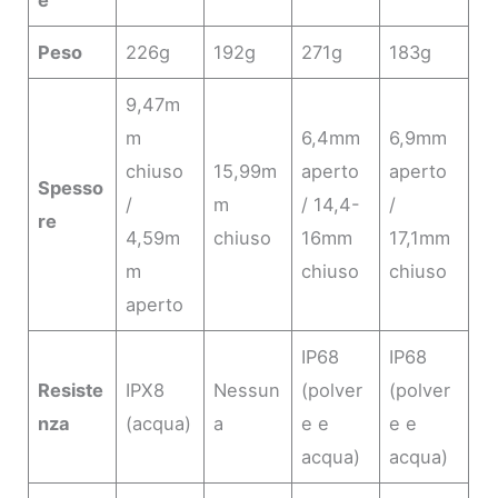
Peso
226g
192g
271g
183g
9,47m
m
6,4mm
6,9mm
chiuso
15,99m
aperto
aperto
Spesso
/
m
/ 14,4-
/
re
4,59m
chiuso
16mm
17,1mm
m
chiuso
chiuso
aperto
IP68
IP68
Resiste
IPX8
Nessun
(polver
(polver
nza
(acqua)
a
e e
e e
acqua)
acqua)