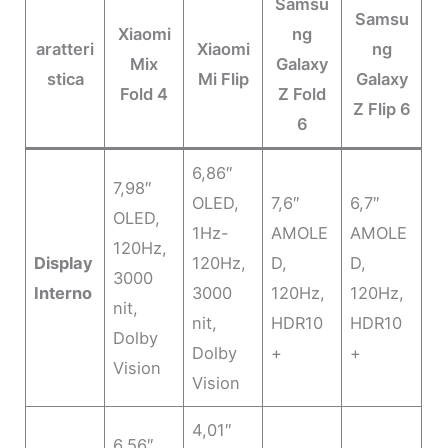
Samsu
Samsu
Xiaomi
ng
aratteri
Xiaomi
ng
Mix
Galaxy
stica
Mi Flip
Galaxy
Fold 4
Z Fold
Z Flip 6
6
6,86″
7,98″
OLED,
7,6″
6,7″
OLED,
1Hz-
AMOLE
AMOLE
120Hz,
Display
120Hz,
D,
D,
3000
Interno
3000
120Hz,
120Hz,
nit,
nit,
HDR10
HDR10
Dolby
Dolby
+
+
Vision
Vision
4,01″
6,56″