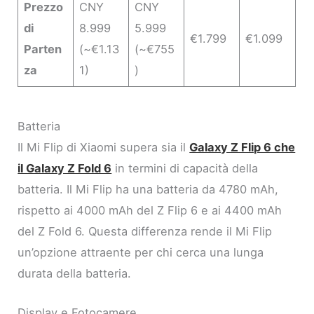
Prezzo
CNY
CNY
di
8.999
5.999
€1.799
€1.099
Parten
(~€1.13
(~€755
za
1)
)
Batteria
Il Mi Flip di Xiaomi supera sia il
Galaxy Z Flip 6 che
il Galaxy Z Fold 6
in termini di capacità della
batteria. Il Mi Flip ha una batteria da 4780 mAh,
rispetto ai 4000 mAh del Z Flip 6 e ai 4400 mAh
del Z Fold 6. Questa differenza rende il Mi Flip
un’opzione attraente per chi cerca una lunga
durata della batteria.
Display e Fotocamere