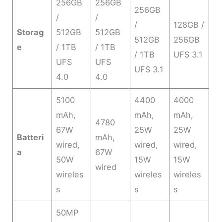
256GB
256GB
256GB
/
/
/
128GB /
Storag
512GB
512GB
512GB
256GB
e
/ 1TB
/ 1TB
/ 1TB
UFS 3.1
UFS
UFS
UFS 3.1
4.0
4.0
5100
4400
4000
mAh,
mAh,
mAh,
4780
67W
25W
25W
Batteri
mAh,
wired,
wired,
wired,
a
67W
50W
15W
15W
wired
wireles
wireles
wireles
s
s
s
50MP