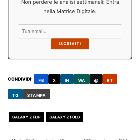
Non perdere le analisi settimanali: Entra
nella Matrice Digitale.
ISCRIVITI
CONDIVIDI:
FB
X
IN
WA
@
RT
TG
STAMPA
GALAXY Z FLIP
GALAXY Z FOLD