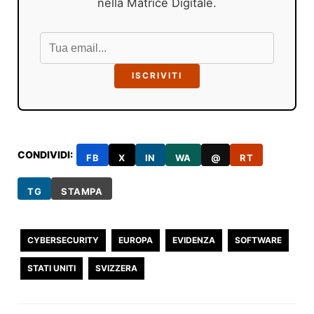
nella Matrice Digitale.
ISCRIVITI
CONDIVIDI:
FB
X
IN
WA
@
RT
TG
STAMPA
CYBERSECURITY
EUROPA
EVIDENZA
SOFTWARE
STATI UNITI
SVIZZERA