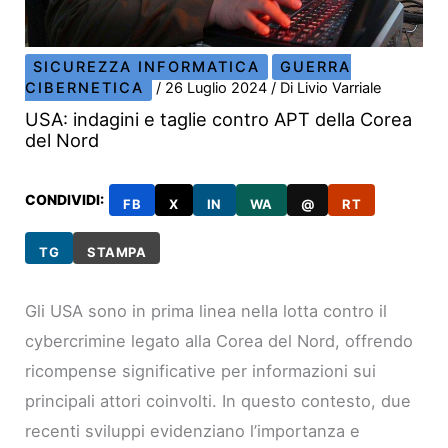
SICUREZZA INFORMATICA
GUERRA
CIBERNETICA
/
26 Luglio 2024
/ Di
Livio Varriale
USA: indagini e taglie contro APT della Corea
del Nord
CONDIVIDI:
FB
X
IN
WA
@
RT
TG
STAMPA
Gli USA sono in prima linea nella lotta contro il
cybercrimine legato alla Corea del Nord, offrendo
ricompense significative per informazioni sui
principali attori coinvolti. In questo contesto, due
recenti sviluppi evidenziano l’importanza e