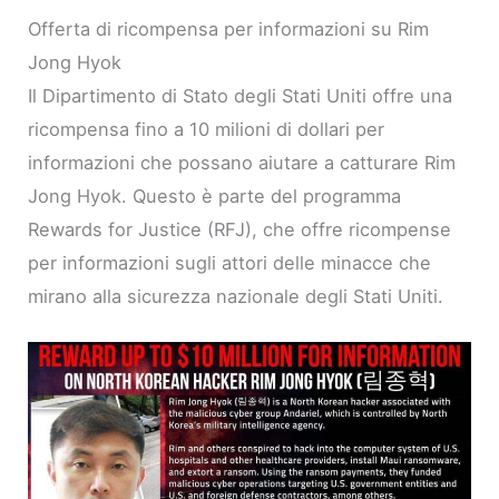
Offerta di ricompensa per informazioni su Rim
Jong Hyok
Il Dipartimento di Stato degli Stati Uniti offre una
ricompensa fino a 10 milioni di dollari per
informazioni che possano aiutare a catturare Rim
Jong Hyok. Questo è parte del programma
Rewards for Justice (RFJ), che offre ricompense
per informazioni sugli attori delle minacce che
mirano alla sicurezza nazionale degli Stati Uniti.