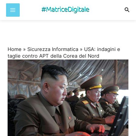
Cer
Vai
al
contenuto
Home
»
Sicurezza Informatica
»
USA: indagini e
taglie contro APT della Corea del Nord