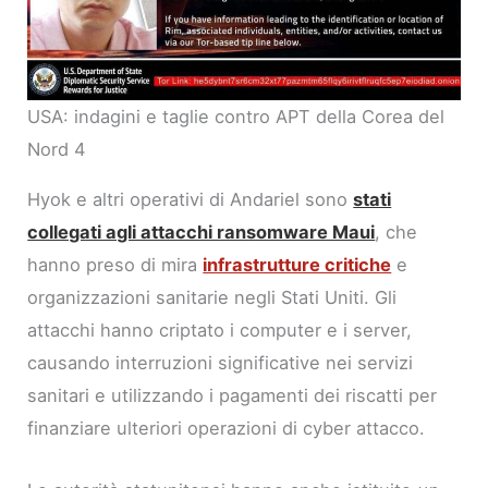
USA: indagini e taglie contro APT della Corea del
Nord 4
Hyok e altri operativi di Andariel sono
stati
collegati agli attacchi ransomware Maui
, che
hanno preso di mira
infrastrutture critiche
e
organizzazioni sanitarie negli Stati Uniti. Gli
attacchi hanno criptato i computer e i server,
causando interruzioni significative nei servizi
sanitari e utilizzando i pagamenti dei riscatti per
finanziare ulteriori operazioni di cyber attacco.