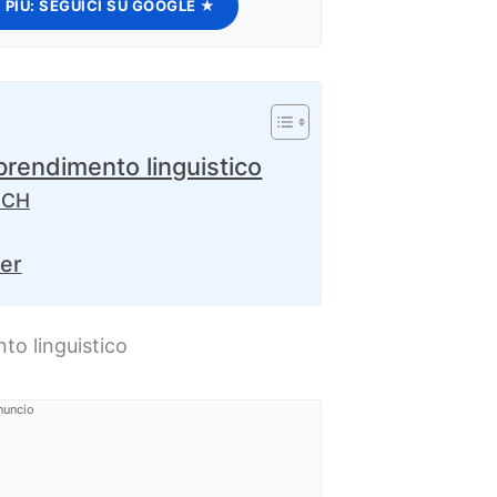
 PIÙ:
SEGUICI SU GOOGLE ★
prendimento linguistico
TECH
ter
to linguistico
nuncio