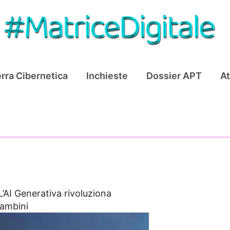
rra Cibernetica
Inchieste
Dossier APT
At
L’AI Generativa rivoluziona
bambini