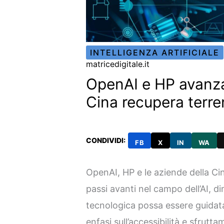
INTELLIGENZA ARTIFICIALE
matricedigitale.it
OpenAI e HP avanzan
Cina recupera terr
CONDIVIDI:
FB
X
IN
WA
OpenAI, HP e le aziende della C
passi avanti nel campo dell’AI, 
tecnologica possa essere guidata
enfasi sull’accessibilità e sfrut