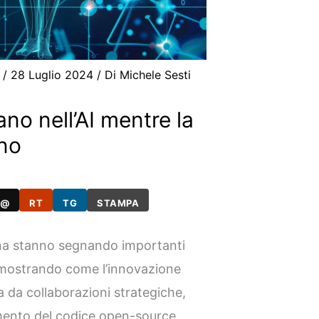
/
28 Luglio 2024
/ Di
Michele Sesti
o nell’AI mentre la
eno
@
RT
TG
STAMPA
ina stanno segnando importanti
dimostrando come l’innovazione
 da collaborazioni strategiche,
tamento del codice open-source.