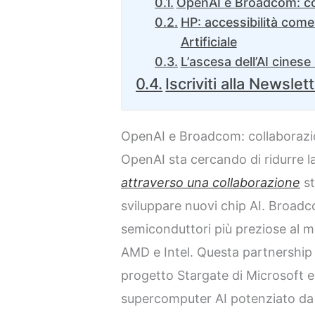
OpenAI e Broadcom: col
HP: accessibilità come 
Artificiale
L’ascesa dell’AI cines
Iscriviti alla Newslet
OpenAI e Broadcom: collaborazion
OpenAI sta cercando di ridurre 
attrave
r
so una collaborazione
st
sviluppare nuovi chip AI. Broadc
semiconduttori più preziose al 
AMD e Intel. Questa partnership
progetto Stargate di Microsoft e
supercomputer AI potenziato d