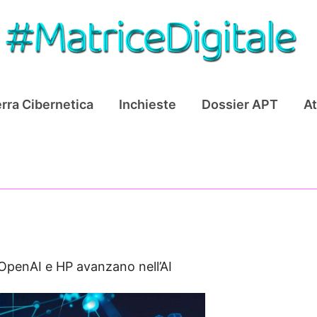
rra Cibernetica
Inchieste
Dossier APT
At
OpenAI e HP avanzano nell’AI