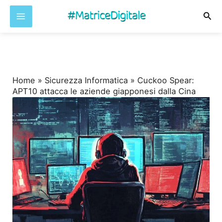
Cer
Vai
al
contenuto
Home
»
Sicurezza Informatica
»
Cuckoo Spear:
APT10 attacca le aziende giapponesi dalla Cina