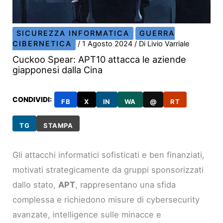
SICUREZZA INFORMATICA
GUERRA
CIBERNETICA
/
1 Agosto 2024
/ Di
Livio Varriale
Cuckoo Spear: APT10 attacca le aziende
giapponesi dalla Cina
CONDIVIDI:
FB
X
IN
WA
@
RT
TG
STAMPA
Gli attacchi informatici sofisticati e ben finanziati,
motivati strategicamente da gruppi sponsorizzati
dallo stato,
APT
, rappresentano una sfida
complessa e richiedono misure di cybersecurity
avanzate, intelligence sulle minacce e