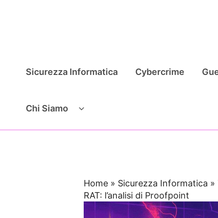
Vai
al
contenuto
Sicurezza Informatica
Cybercrime
Gue
Chi Siamo
Home
»
Sicurezza Informatica
»
RAT: l’analisi di Proofpoint