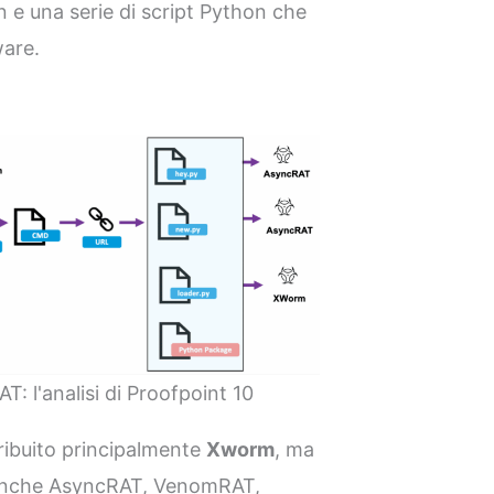
n e una serie di script Python che
ware.
T: l'analisi di Proofpoint 10
ribuito principalmente
Xworm
, ma
i anche AsyncRAT, VenomRAT,