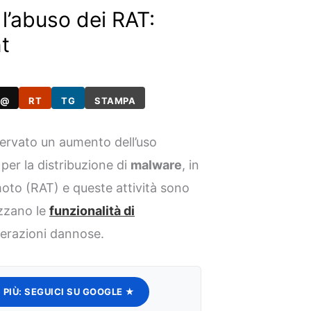
 l’abuso dei RAT:
nt
@
RT
TG
STAMPA
ervato un aumento dell’uso
per la distribuzione di
malware
, in
moto (RAT) e queste attività sono
izzano le
funzionalità di
erazioni dannose.
 PIÙ:
SEGUICI SU GOOGLE ★