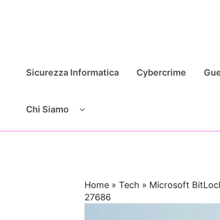
Vai
al
contenuto
Sicurezza Informatica
Cybercrime
Gue
Chi Siamo
Home
»
Tech
»
Microsoft BitLoc
27686