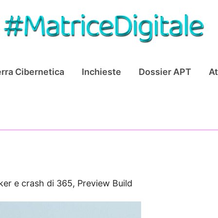
rra Cibernetica
Inchieste
Dossier APT
At
ker e crash di 365, Preview Build