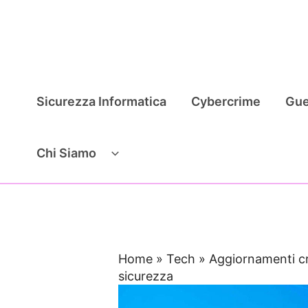
Vai
al
contenuto
Sicurezza Informatica
Cybercrime
Gue
Chi Siamo
Home
»
Tech
»
Aggiornamenti cr
sicurezza