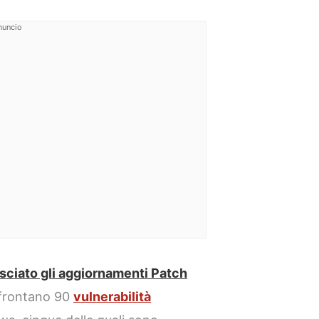
nuncio
asciato gli aggiornamenti Patch
ffrontano 90
vulnerabilità