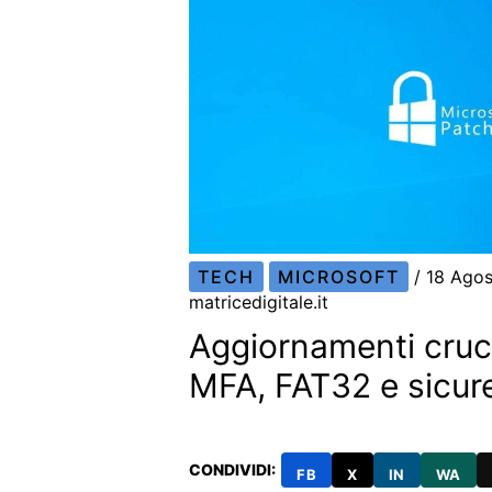
TECH
MICROSOFT
/
18 Ago
matricedigitale.it
Aggiornamenti cruc
MFA, FAT32 e sicur
CONDIVIDI:
FB
X
IN
WA