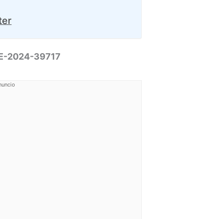
ter
CVE-2024-39717
nuncio