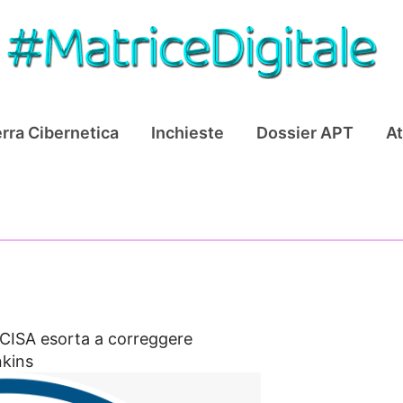
rra Cibernetica
Inchieste
Dossier APT
At
CISA esorta a correggere
nkins