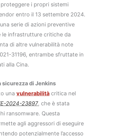
proteggere i propri sistemi
vendor entro il 13 settembre 2024.
 una serie di azioni preventive
e infrastrutture critiche da
ta di altre vulnerabilità note
1-31196, entrambe sfruttate in
i alla Cina.
 sicurezza di Jenkins
ato una
vulnerabilità
critica nel
E-2024-23897
, che è stata
cchi ransomware. Questa
ermette agli aggressori di eseguire
entendo potenzialmente l’accesso