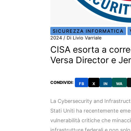
SICUREZZA INFORMATICA
2024
/ Di
Livio Varriale
CISA esorta a corre
Versa Director e Je
CONDIVIDI:
FB
X
IN
WA
La Cybersecurity and Infrastruct
Stati Uniti ha recentemente emes
vulnerabilità critiche che minacc
infrastrutture federali e non solo