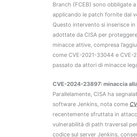
Branch (FCEB) sono obbligate a 
applicando le patch fornite dal 
Questo intervento si inserisce in
adottate da CISA per proteggere l
minacce attive, compresa l’aggiun
come CVE-2021-33044 e CVE-202
passato da attori di minacce legat
CVE-2024-23897: minaccia alla
Parallelamente, CISA ha segnal
software Jenkins, nota come
CV
recentemente sfruttata in atta
vulnerabilità di path traversal p
codice sul server Jenkins, cons