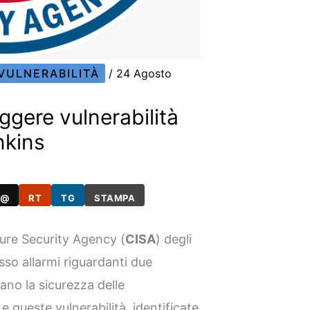
VULNERABILITÀ
/
24 Agosto
ggere vulnerabilità
nkins
@
RT
TG
STAMPA
ure Security Agency (
CISA
) degli
so allarmi riguardanti due
iano la sicurezza delle
 e queste vulnerabilità, identificate