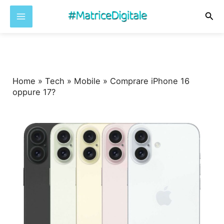
Cer
Vai
al
contenuto
Home
»
Tech
»
Mobile
»
Comprare iPhone 16
oppure 17?