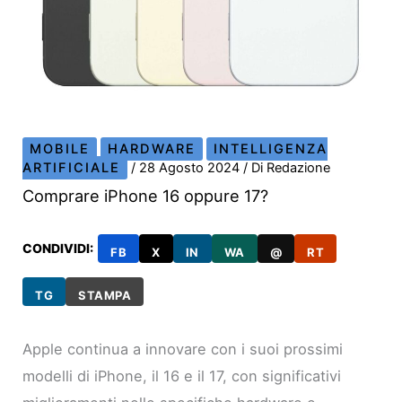
MOBILE
HARDWARE
INTELLIGENZA
ARTIFICIALE
/
28 Agosto 2024
/ Di
Redazione
Comprare iPhone 16 oppure 17?
CONDIVIDI:
FB
X
IN
WA
@
RT
TG
STAMPA
Apple continua a innovare con i suoi prossimi
modelli di iPhone, il 16 e il 17, con significativi